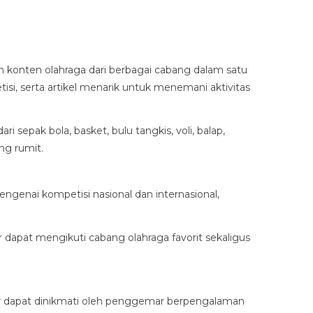
 konten olahraga dari berbagai cabang dalam satu
isi, serta artikel menarik untuk menemani aktivitas
epak bola, basket, bulu tangkis, voli, balap,
ng rumit.
enai kompetisi nasional dan internasional,
apat mengikuti cabang olahraga favorit sekaligus
ar dapat dinikmati oleh penggemar berpengalaman