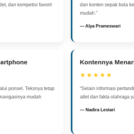
et, dan kompetisi favorit
dari konten sepak bola k
mudah.”
— Alya Prameswari
artphone
Kontennya Menar
★★★★★
ui ponsel. Teksnya tetap
“Selain informasi pertan
n navigasinya mudah
atlet dan fakta olahraga 
— Nadira Lestari