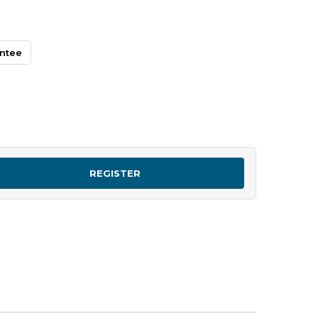
antee
REGISTER