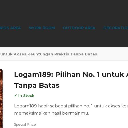
KIDS AREA
WORK ROOM
OUTDOOR AREA
DECORATIO
1 untuk Akses Keuntungan Praktis Tanpa Batas
Logam189: Pilihan No. 1 untuk
Tanpa Batas
✓ In Stock
Logam189 hadir sebagai pilihan no. 1 untuk akses ke
memaksimalkan hasil bermainmu.
Special Price